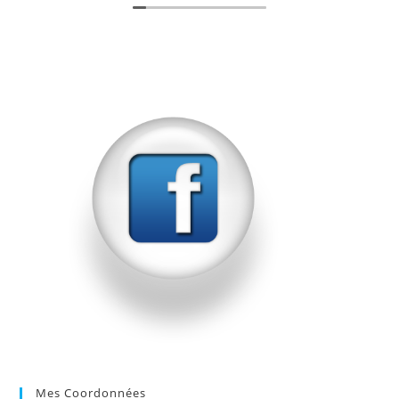
nettoyage énergetique de mon lieu de vie. Ses
méthodes sont à la fois professionnelles et
intuitives. J'ai immédiatement ressenti un réel
bien-être après mon soin énergetique.
Grâce à sa grande gentillesse et sa
bienveillance mon chat va beaucoup mieux, j'ai
changé de croquette, il n'est plus en colère !
Merci à vous Monsieur ARTUS
Mes Coordonnées