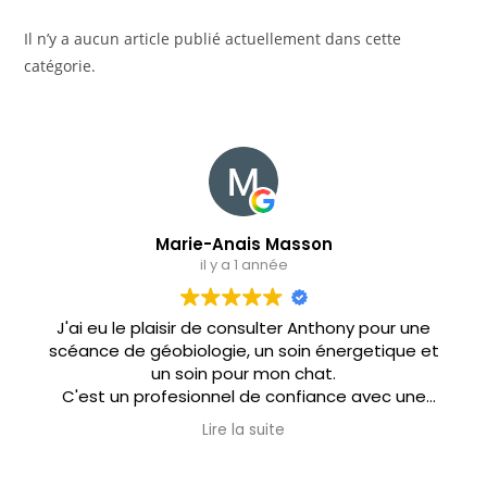
Il n’y a aucun article publié actuellement dans cette
catégorie.
Marie-Anais Masson
il y a 1 année
J'ai eu le plaisir de consulter Anthony pour une
scéance de géobiologie, un soin énergetique et
un soin pour mon chat.
C'est un profesionnel de confiance avec une
approche douce et respectueuse.
Lire la suite
Il s'est montré très à l'écoute et a su
m'expliquer les différentes étapes du