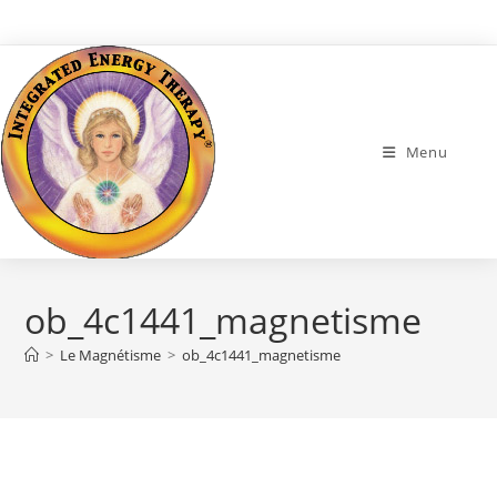
Skip
to
content
Menu
ob_4c1441_magnetisme
>
Le Magnétisme
>
ob_4c1441_magnetisme